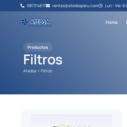
987314617
ventas@atedsaperu.com
Lun - Vie: 
Home
Productos
Filtros
>
Atedsa
Filtros