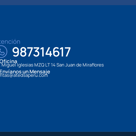
tención
987314617
Oficina
. Miguel Iglesias MZQ LT 14 San Juan de Miraflores
Envíanos un Mensaje
ntas@atedsaperu.com