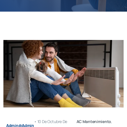
•
10 De Octubre De
AC Mantenimiento
,
Admin@admin