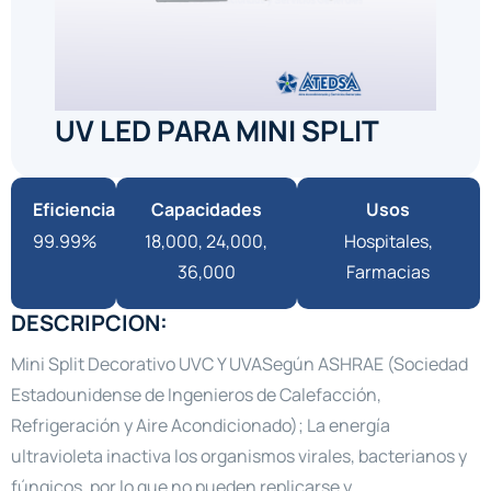
UV LED PARA MINI SPLIT
Eficiencia
Capacidades
Usos
99.99%
18,000, 24,000,
Hospitales,
36,000
Farmacias
DESCRIPCION:
Mini Split Decorativo UVC Y UVASegún ASHRAE (Sociedad
Estadounidense de Ingenieros de Calefacción,
Refrigeración y Aire Acondicionado); La energía
ultravioleta inactiva los organismos virales, bacterianos y
fúngicos, por lo que no pueden replicarse y